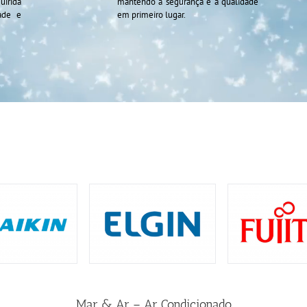
uirida
mantendo a segurança e a qualidade
ade e
em primeiro lugar.
Mar & Ar – Ar Condicionado