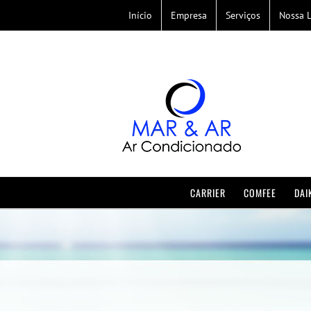
Skip
Início
Empresa
Serviços
Nossa L
to
content
CARRIER
COMFEE
DAI