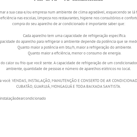
ormar a sua casa e/ou empresa num ambiente de clima agradável, esquecendo se lá f
eficiência nas escolas, limpeza nos restaurantes, higiene nos consultórios e confort
compra do seu aparelho de ar condicionado é importante saber que:
Cada aparelho tem uma capacidade de refrigeração específica.
apacidade do aparelho para refrigerar o ambiente depende da potência que se med
Quanto maior a potência em btu/h, maior a refrigeração do ambiente.
Quanto maior a eficiência, menor o consumo de energia.
o calor ou frio que você sente. A capacidade de refrigeração de um condicionador
ambiente, quantidade de pessoas e número de aparelhos elétricos no local.
isa para você. VENDAS, INSTALAÇÃO, MANUTENÇÃO E CONSERTO DE AR CONDICION
CUBATÃO, GUARUJÁ, MONGAGUÁ E TODA BAIXADA SANTISTA.
instalaçãodearcondicionado