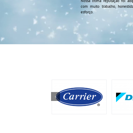
Nossa ótima reputação foi adq
com muito trabalho, honestid
esforço.