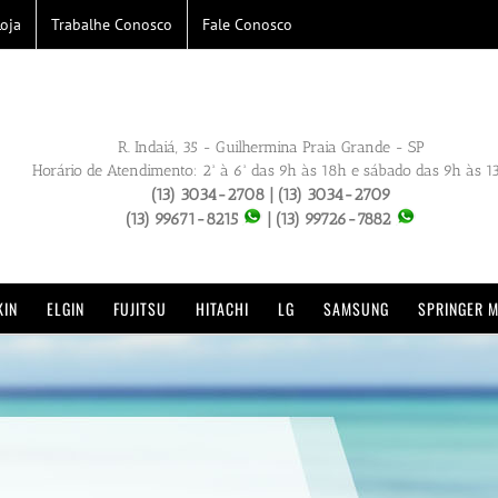
oja
Trabalhe Conosco
Fale Conosco
R. Indaiá, 35 - Guilhermina Praia Grande - SP
Horário de Atendimento: 2ª à 6ª das 9h às 18h e sábado das 9h às 1
(13) 3034-2708 | (13) 3034-2709
(13) 99671-8215
| (13) 99726-7882
KIN
ELGIN
FUJITSU
HITACHI
LG
SAMSUNG
SPRINGER M