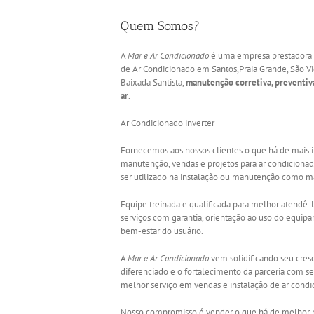
Quem Somos?
A
Mar e Ar Condicionado
é uma empresa prestadora d
de Ar Condicionado em Santos,Praia Grande, São Vi
Baixada Santista,
manutenção corretiva, preventiv
ar
.
Ar Condicionado inverter
Fornecemos aos nossos clientes o que há de mais i
manutenção, vendas e projetos para ar condicionado
ser utilizado na instalação ou manutenção como mã
Equipe treinada e qualificada para melhor atendê-
serviços com garantia, orientação ao uso do equi
bem-estar do usuário.
A
Mar e Ar Condicionado
vem solidificando seu cres
diferenciado e o fortalecimento da parceria com s
melhor serviço em vendas e instalação de ar condi
Nosso compromisso é vender o que há de melhor n