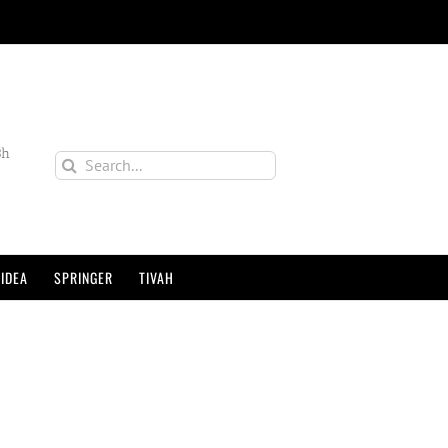
3h
Search
for:
IDEA
SPRINGER
TIVAH
uarujá | Mar e Ar