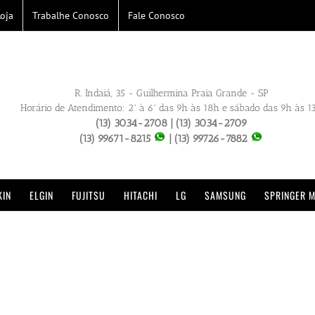
oja
Trabalhe Conosco
Fale Conosco
R. Indaiá, 35 - Guilhermina Praia Grande - SP
Horário de Atendimento: 2ª à 6ª das 9h às 18h e sábado das 9h às 1
(13) 3034-2708 | (13) 3034-2709
(13) 99671-8215
| (13) 99726-7882
KIN
ELGIN
FUJITSU
HITACHI
LG
SAMSUNG
SPRINGER M
Condicionado em Mongaguá | G