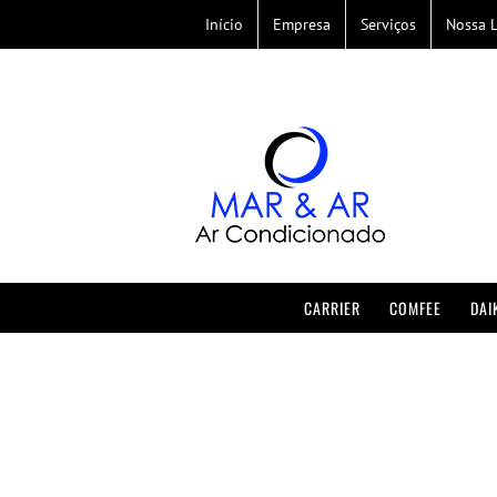
Skip
Início
Empresa
Serviços
Nossa L
to
content
CARRIER
COMFEE
DAI
Instalação de Ar 
Condicionado
Instalação de Ar Condicionado em Mongaguá | Guarujá | Mar e Ar Condicionado